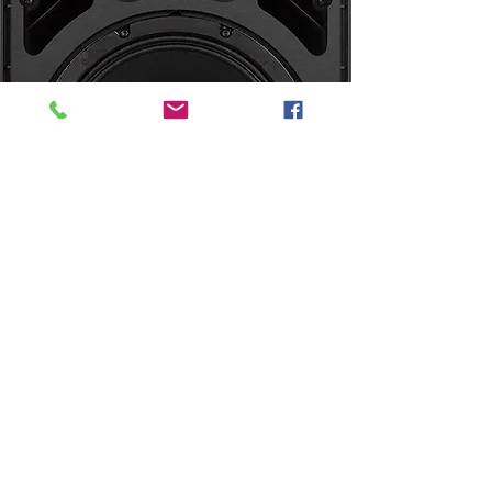
Repro:
2x
RCF ART 910-A
1x RCF SUB 702-AS MK3
Odposlechy:
Mackie SRM 150
Mix:
Soundcraft Signature 10
Mic:
AKG WMS45
(vokální bezdrátový set)
Světla:
Eurolite TSL 250