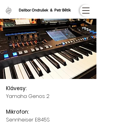
Dalibor Ondrušek & Petr Bětík
Klávesy:
Yamaha Genos 2
Mikrofon:
Sennheiser E845S